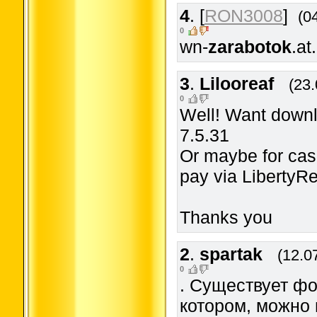
4
.
[
RON3008
]
(0
0
wn-
zarabotok
.at
3
.
Lilooreaf
(23
0
Well! Want downl
7.5.31
Or maybe for cas
pay via LibertyRe
Thanks you
2
.
spartak
(12.0
0
. Существует ф
котором, можно 