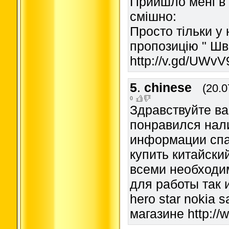
Прийшло мені в 
смішно:
Просто тільки у
пропозицію " Шв
http://v.gd/UWvV9
5
.
chinese
(20.0
0
Здравствуйте ва
понравился нал
информации сп
купить китайск
всеми необходи
для работы так и
hero star nokia 
магазине http://