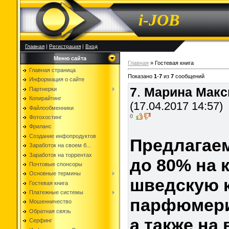
i-JOB
Главная
|
Регистрация
|
Вход
Меню сайта
Главная
»
Гостевая книга
Главная страница
Показано
1
-
7
из
7
сообщений
Информация о сайте
7
.
Марина Макс
Партнерки
Копирайтинг
(17.04.2017 14:57)
Файлообменники
0
Фотохостинг
Фриланс
Создание инфопродуктов
Предлагаем
Заработок на своем б...
Заработок на торрентах
до 80% на 
Почтовые спонсоры
Основные термины
шведскую к
Гостевая книга
Платежные системы
парфюмер
Мошенничество
Обратная связь
а также на
Серфинг