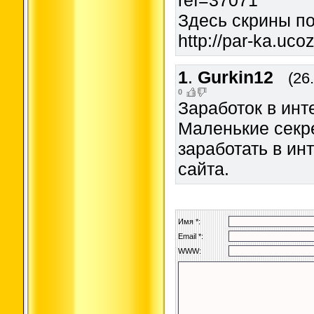
ref=37071
Здесь скрины п
http://par-ka.uco
1
.
Gurkin12
(26
0
Заработок в инт
Маленькие секр
заработать в ин
сайта.
Имя *:
Email *:
WWW: