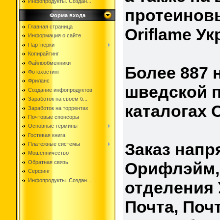
Инфопродукты. Создан...
протеинов
Форма входа
Главная страница
Oriflame У
Информация о сайте
Партнерки
Копирайтинг
Файлообменники
Более 887
Фотохостинг
Фриланс
шведской 
Создание инфопродуктов
Заработок на своем б...
каталогах O
Заработок на торрентах
Почтовые спонсоры
Основные термины
Гостевая книга
Заказ напр
Платежные системы
Мошенничество
Обратная связь
Орифлэйм, 
Серфинг
Инфопродукты. Создан...
отделения 
Почта, Поч