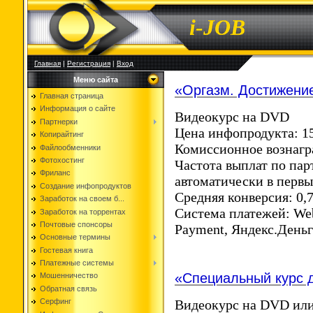
i-JOB
Главная
|
Регистрация
|
Вход
Меню сайта
«Оргазм. Достижени
Главная страница
Информация о сайте
Видеокурс на DVD
Партнерки
Цена инфопродукта: 1
Копирайтинг
Комиссионное вознагр
Файлообменники
Фотохостинг
Частота выплат по пар
Фриланс
автоматически в перв
Создание инфопродуктов
Средняя конверсия: 0,
Заработок на своем б...
Система платежей: We
Заработок на торрентах
Почтовые спонсоры
Payment, Яндекс.День
Основные термины
Гостевая книга
Платежные системы
«Специальный курс 
Мошенничество
Обратная связь
Видеокурс на DVD или
Серфинг