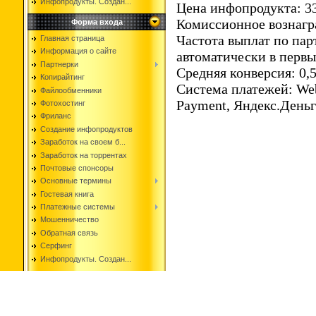
Инфопродукты. Создан...
Цена инфопродукта: 3
Комиссионное вознагр
Форма входа
Частота выплат по пар
Главная страница
Информация о сайте
автоматически в перв
Партнерки
Средняя конверсия: 0,
Копирайтинг
Система платежей: We
Файлообменники
Payment, Яндекс.День
Фотохостинг
Фриланс
Создание инфопродуктов
Заработок на своем б...
Заработок на торрентах
Почтовые спонсоры
Основные термины
Гостевая книга
Платежные системы
Мошенничество
Обратная связь
Серфинг
Инфопродукты. Создан...
Copyright i-JOB © 2026