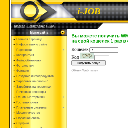
i-JOB
Главная
|
Регистрация
|
Вход
Меню сайта
Вы можете получить WMR
Главная страница
на свой кошелек 1 раз в 
Информация о сайте
Кошелек
Партнерки
Копирайтинг
Код
Файлообменники
Фотохостинг
Обмен Webmoney
Фриланс
Создание инфопродуктов
Заработок на своем б...
Заработок на торрентах
Почтовые спонсоры
Основные термины
Гостевая книга
Платежные системы
Мошенничество
Обратная связь
Серфинг