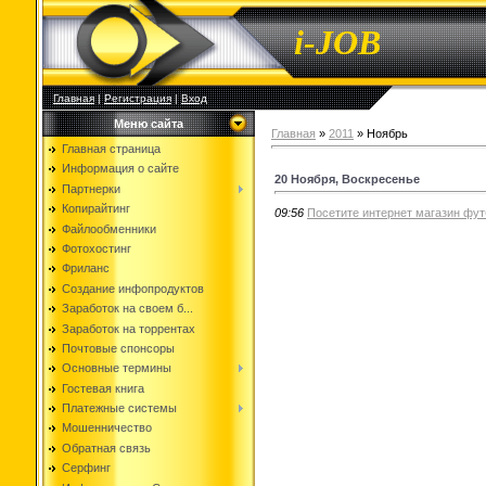
i-JOB
Главная
|
Регистрация
|
Вход
Меню сайта
Главная
»
2011
»
Ноябрь
Главная страница
Информация о сайте
20 Ноября, Воскресенье
Партнерки
Копирайтинг
09:56
Посетите интернет магазин фут
Файлообменники
Фотохостинг
Фриланс
Создание инфопродуктов
Заработок на своем б...
Заработок на торрентах
Почтовые спонсоры
Основные термины
Гостевая книга
Платежные системы
Мошенничество
Обратная связь
Серфинг