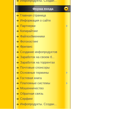
Инфопродукты. Создан...
Форма входа
Главная страница
Информация о сайте
Партнерки
Копирайтинг
Файлообменники
Фотохостинг
Фриланс
Создание инфопродуктов
Заработок на своем б...
Заработок на торрентах
Почтовые спонсоры
Основные термины
Гостевая книга
Платежные системы
Мошенничество
Обратная связь
Серфинг
Инфопродукты. Создан...
Copyright i-JOB © 2026