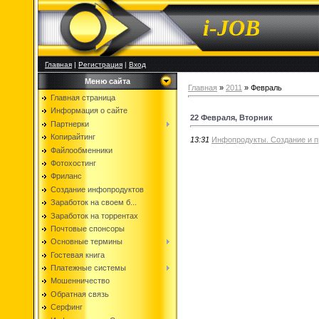
i-JOB
Главная
|
Регистрация
|
Вход
Меню сайта
Главная
»
2011
»
Февраль
Главная страница
Информация о сайте
22 Февраля, Вторник
Партнерки
Копирайтинг
13:31
Инфопродукты. Создание и п
Файлообменники
Фотохостинг
Фриланс
Создание инфопродуктов
Заработок на своем б...
Заработок на торрентах
Почтовые спонсоры
Основные термины
Гостевая книга
Платежные системы
Мошенничество
Обратная связь
Серфинг