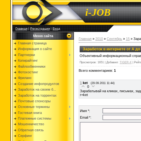
i-JOB
Главная
|
Регистрация
|
Вход
Меню сайта
Главная
»
2010
»
Сентябрь
»
15
» Зара
Главная страница
Заработок в интернете от А до
Информация о сайте
Партнерки
Объективный информационный справо
Копирайтинг
Просмотров
: 1651 |
Добавил
:
TIGER-X
|
Рейт
Файлообменники
Всего комментариев
:
1
Фотохостинг
Фриланс
1
ket
(29.09.2011 11:44)
Создание инфопродуктов
0
Заработок на своем б...
Зарабатывай на кликах, письмах, зада
r=ket
Заработок на торрентах
Почтовые спонсоры
Основные термины
Имя *:
Гостевая книга
Email *:
Платежные системы
Мошенничество
Обратная связь
Серфинг